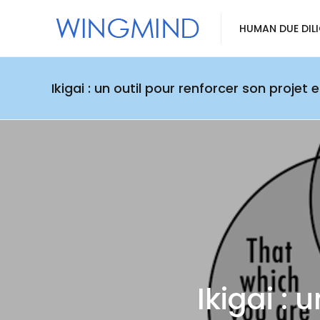
HUMAN DUE DIL
Ikigai : un outil pour renforcer son projet 
Ikigai : 