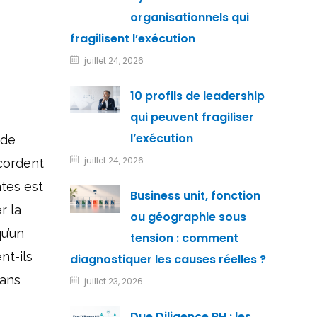
organisationnels qui
fragilisent l’exécution
juillet 24, 2026
10 profils de leadership
qui peuvent fragiliser
l’exécution
 de
juillet 24, 2026
cordent
ntes est
Business unit, fonction
r la
ou géographie sous
u’un
tension : comment
nt-ils
diagnostiquer les causes réelles ?
sans
juillet 23, 2026
Due Diligence RH : les