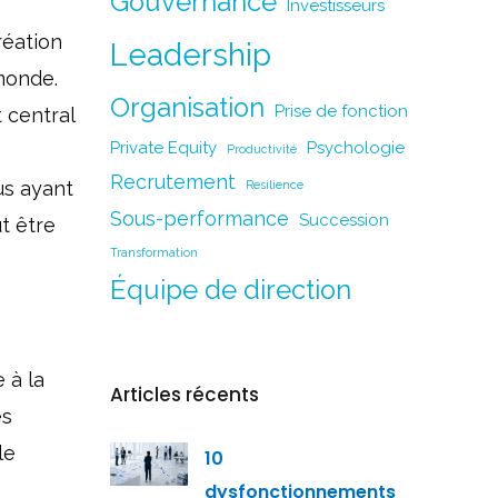
Gouvernance
Investisseurs
réation
Leadership
monde.
Organisation
Prise de fonction
 central
Private Equity
Psychologie
Productivité
Recrutement
dus ayant
Resilience
Sous-performance
Succession
t être
Transformation
Équipe de direction
 à la
Articles récents
es
le
10
dysfonctionnements