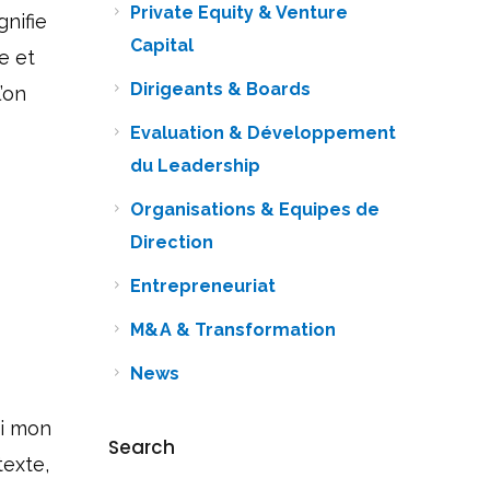
Private Equity & Venture
gnifie
Capital
e et
Dirigeants & Boards
’on
Evaluation & Développement
du Leadership
Organisations & Equipes de
Direction
Entrepreneuriat
M&A & Transformation
News
si mon
Search
texte,