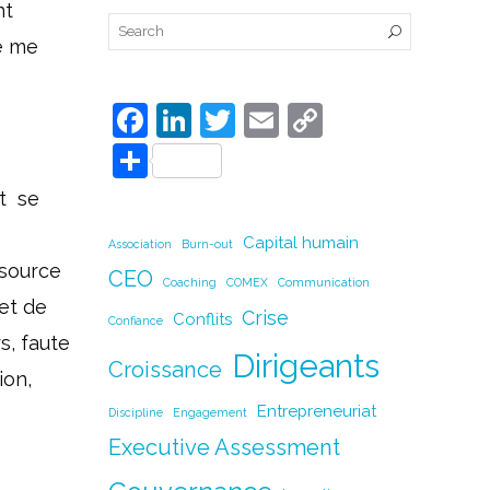
nt
je me
F
Li
T
E
C
a
n
w
m
o
P
c
k
itt
ai
p
ar
et se
e
e
er
l
y
ta
Capital humain
Association
Burn-out
b
dI
Li
g
 source
CEO
o
n
n
Coaching
COMEX
Communication
er
et de
Crise
o
Conflits
k
Confiance
s, faute
k
Dirigeants
Croissance
ion,
Entrepreneuriat
Discipline
Engagement
Executive Assessment