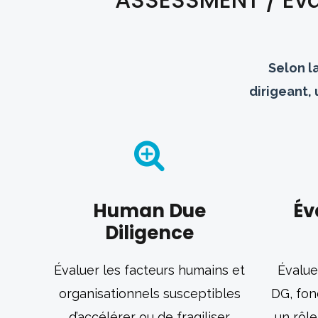
Selon la
dirigeant,
Human Due
Év
Diligence
Évaluer les facteurs humains et
Évalue
organisationnels susceptibles
DG, fon
d’accélérer ou de fragiliser
un rôl