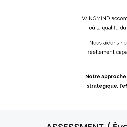
WINGMIND accompagn
où la qualité du
Nous aidons nos 
réellement capabl
Notre approche r
stratégique, l’e
ASSESSMENT / Éval