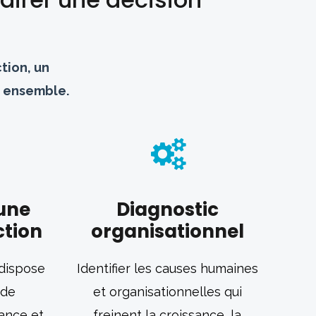
ction, un
n ensemble.
’une
Diagnostic
ction
organisationnel
 dispose
Identifier les causes humaines
 de
et organisationnelles qui
iance et
freinent la croissance, la