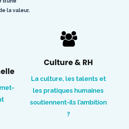
é d’une
e la valeur.
Culture & RH
elle
La culture, les talents et
rmet-
les pratiques humaines
nt
soutiennent-ils l’ambition
?