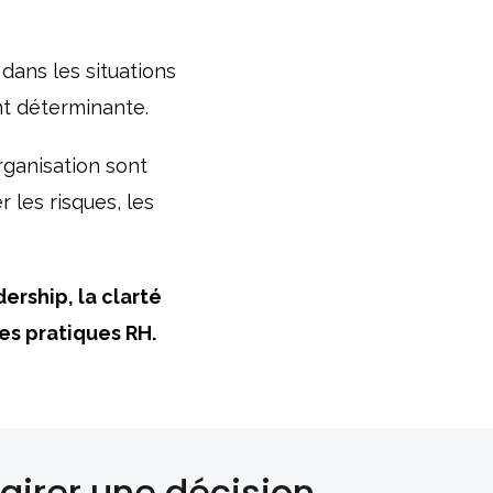
dans les situations
ent déterminante.
organisation sont
r les risques, les
ership, la clarté
les pratiques RH.
airer une décision