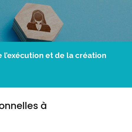
t
i
a
n
g
k
e
r
 l’exécution et de la création
onnelles à