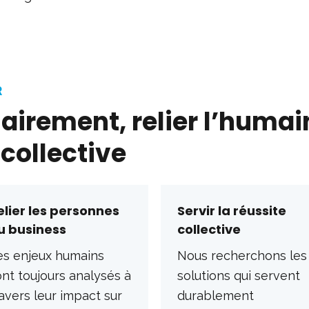
R
lairement, relier l’huma
 collective
elier les personnes
Servir la réussite
u business
collective
es enjeux humains
Nous recherchons les
nt toujours analysés à
solutions qui servent
avers leur impact sur
durablement