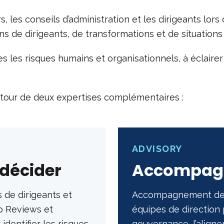
les conseils d’administration et les dirigeants lors 
ons de dirigeants, de transformations et de situatio
es les risques humains et organisationnels, à éclairer
tour de deux expertises complémentaires :
ADVISORY
 décider
Accompagn
 de dirigeants et
Accompagnement des 
ip Reviews et
équipes de direction 
dentifier les risques,
gouvernance, l’aligne