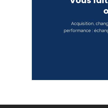
Vous fai
o
Acquisition, chan
performance : échang