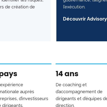
iers de création de
l’exécution.
Découvrir Advisor
 pays
14 ans
expérience
De coaching et
rnationale auprès
d’accompagnement de
reprises, d’investisseurs
dirigeants et d’équipes d
 dirigeants.
direction.