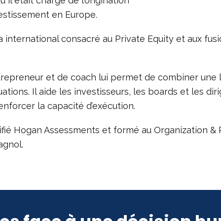
il était chargé de l’origination
nvestissement en Europe.
a international consacré au Private Equity et aux fusi
ntrepreneur et de coach lui permet de combiner une l
tions. Il aide les investisseurs, les boards et les dir
enforcer la capacité d’exécution.
tifié Hogan Assessments et formé au Organization & 
agnol.