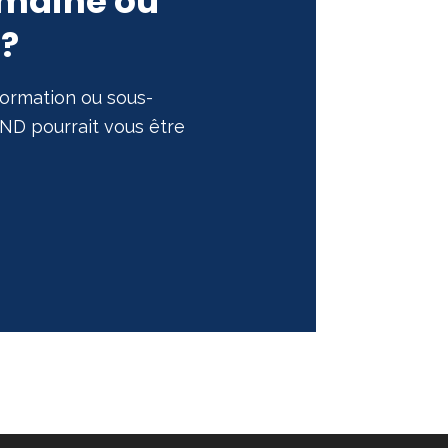
umaine ou
 ?
formation ou sous-
ND pourrait vous être