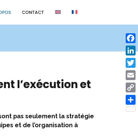
OPOS
CONTACT
F
a
L
c
i
T
e
nt l’exécution et
n
w
E
b
k
i
m
o
C
e
t
a
o
o
d
P
t
i
sont pas seulement la stratégie
k
p
I
a
e
ipes et de l’organisation à
l
y
n
r
r
L