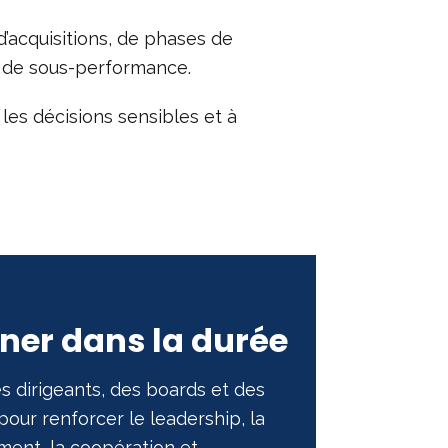
t
i
d’acquisitions, de phases de
a
n
ns de sous-performance.
g
k
e
 les décisions sensibles et à
r
er dans la durée
dirigeants, des boards et des
pour renforcer le leadership, la
ment, la coopération et