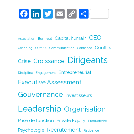
F
Li
T
E
C
P
a
n
w
m
o
ar
c
k
itt
ai
p
ta
CEO
Capital humain
Association
e
Burn-out
e
er
l
y
g
Conflits
Coaching
COMEX
Communication
Confiance
b
dI
Li
er
Dirigeants
o
n
n
Croissance
Crise
o
k
Entrepreneuriat
Discipline
Engagement
k
Executive Assessment
Gouvernance
Investisseurs
Leadership
Organisation
Prise de fonction
Private Equity
Productivité
Recrutement
Psychologie
Resilience