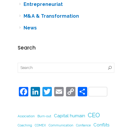
Entrepreneuriat
M&A & Transformation
News
Search
F
Li
T
E
C
P
a
n
w
m
o
ar
c
k
itt
ai
p
ta
CEO
Capital humain
Association
e
Burn-out
e
er
l
y
g
Conflits
Coaching
COMEX
Communication
Confiance
b
dI
Li
er