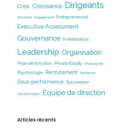
Dirigeants
o
n
n
Croissance
Crise
o
k
Entrepreneuriat
Discipline
Engagement
k
Executive Assessment
Gouvernance
Investisseurs
Leadership
Organisation
Prise de fonction
Private Equity
Productivité
Recrutement
Psychologie
Resilience
Sous-performance
Succession
Équipe de direction
Transformation
Articles récents