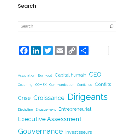
Search
F
Li
T
E
C
P
a
n
w
m
o
ar
c
k
itt
ai
p
ta
CEO
Capital humain
Association
e
Burn-out
e
er
l
y
g
Conflits
Coaching
COMEX
Communication
Confiance
b
dI
Li
er
Dirigeants
o
n
n
Croissance
Crise
o
k
Entrepreneuriat
Discipline
Engagement
k
Executive Assessment
Gouvernance
Investisseurs