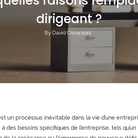
quelles raisons rempla
dirigeant ?
By David Chouraqui
t un processus inévitable dans la vie d’une entrepri
 des besoins spécifiques de l’entreprise, tels qu’un
 de la croissance ou l’émergence de nouveaux défis