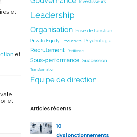
Gouvernance
n
Investisseurs
res et
Leadership
Organisation
Prise de fonction
Private Equity
Psychologie
Productivité
Recrutement
Resilience
ection
et
Sous-performance
Succession
Transformation
Équipe de direction
ivate
sor et
Articles récents
10
dysfonctionnements