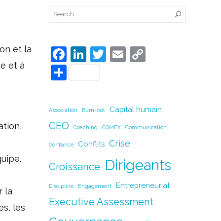
on et la
F
Li
T
E
C
ce et à
a
n
w
m
o
P
c
k
itt
ai
p
ar
e
e
er
l
y
ta
Capital humain
Association
Burn-out
b
dI
Li
g
CEO
ation,
o
n
n
Coaching
COMEX
Communication
er
Crise
o
Conflits
k
Confiance
quipe.
k
Dirigeants
Croissance
Entrepreneuriat
Discipline
Engagement
 la
Executive Assessment
es, les