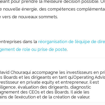
ant pour prendre la meilleure décision possible. U
ne nouvelle énergie, des compétences complémentai
ise vers de nouveaux sommets.
ntreprises dans la
réorg
anisation de l’équipe de dir
ement de role ou prise de p
oste
.
vid Chouraqui accompagne les investisseurs en pr
es Boards et les dirigeants en tant qu’Operating Advi
estisseur en private equity et entrepreneur, il est
igence, évaluation des dirigeants, diagnostic
gnement des CEOs et des Boards. Il aide les
ins de l’exécution et de la création de valeur.