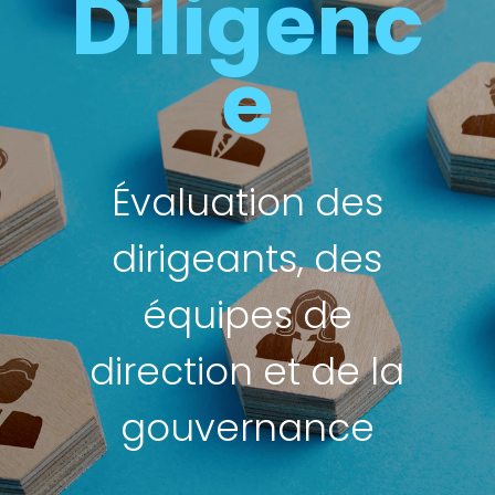
Diligenc
e
Évaluation des
dirigeants, des
équipes de
direction et de la
gouvernance