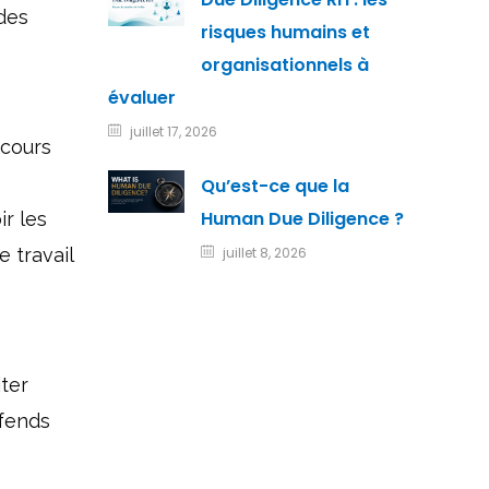
 des
risques humains et
organisationnels à
évaluer
juillet 17, 2026
scours
Qu’est-ce que la
Human Due Diligence ?
r les
 travail
juillet 8, 2026
iter
éfends