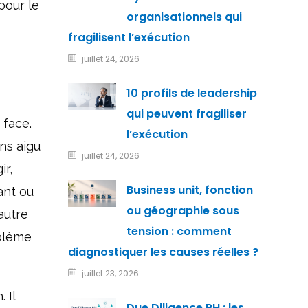
pour le
organisationnels qui
fragilisent l’exécution
juillet 24, 2026
10 profils de leadership
qui peuvent fragiliser
 face.
l’exécution
ns aigu
juillet 24, 2026
ir,
Business unit, fonction
ant ou
ou géographie sous
autre
tension : comment
oblème
diagnostiquer les causes réelles ?
juillet 23, 2026
 Il
Due Diligence RH : les