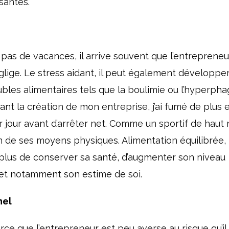
santes.
pas de vacances, il arrive souvent que l’entrepreneu
lige. Le stress aidant, il peut également développe
es alimentaires tels que la boulimie ou l’hyperpha
nt la création de mon entreprise, j’ai fumé de plus e
r jour avant d’arrêter net. Comme un sportif de haut 
on de ses moyens physiques. Alimentation équilibrée,
plus de conserver sa santé, d’augmenter son niveau
 et notamment son estime de soi.
nel
rce que l’entrepreneur est peu averse au risque qu’il