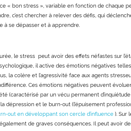
n ce « bon stress », variable en fonction de chaque p
re, c’est chercher à relever des défis, qui déclench
se à se dépasser et à apprendre.
rée, le stress peut avoir des effets néfastes sur l’ét
sychologique, il active des émotions négatives telles
s, la colère et l’agressivité face aux agents stresseu
ndifférence. Ces émotions négatives peuvent évoluer
iété (caractérisé par un vécu permanent d’inquiétude
la dépression et le burn-out (l’épuisement professio
urn-out en développant son cercle d’influence
). Sur 
 également de graves conséquences. Il peut avoir de