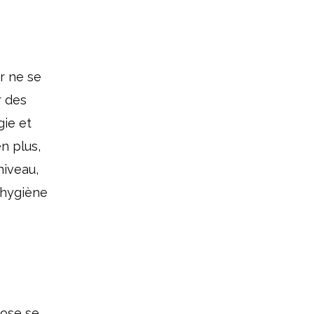
r ne se
r des
gie et
n plus,
niveau,
 hygiène
 ose se