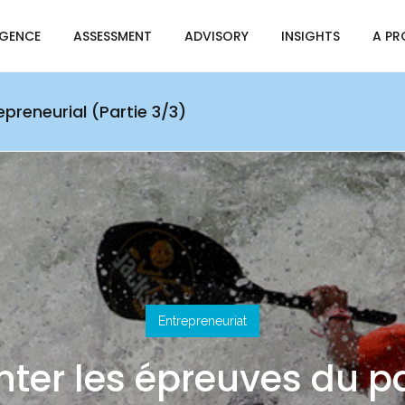
IGENCE
ASSESSMENT
ADVISORY
INSIGHTS
A PR
preneurial (Partie 3/3)
Entrepreneuriat
ter les épreuves du p