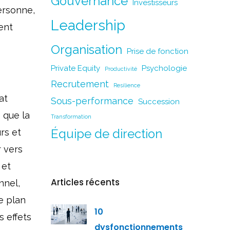
Gouvernance
Investisseurs
ersonne,
Leadership
ent
Organisation
Prise de fonction
Private Equity
Psychologie
Productivité
Recrutement
Resilience
at
Sous-performance
Succession
 que la
Transformation
rs et
Équipe de direction
 vers
 et
Articles récents
nnel,
le plan
10
s effets
dysfonctionnements