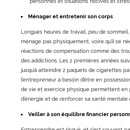
personnes et situations nocives et stres
Ménager et entretenir son corps
Longues heures de travail, peu de sommeil, 
ménage pas physiquement, voire qu’il se nég
réactions de compensation comme des troubl
des addictions. Les 2 premières années suiva
jusqu’à atteindre 2 paquets de cigarettes pa
l’entrepreneur a besoin d’être en possessi
de vie et exercice physique permettent en 
d’énergie et de renforcer sa santé mentale
Veiller à son équilibre financier person
Entreprendre est risqué, et c’est souvent pa