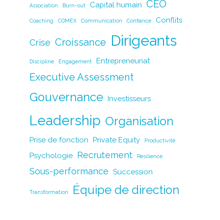
CEO
Capital humain
Association
e
Burn-out
e
er
l
y
g
Conflits
Coaching
COMEX
Communication
Confiance
b
dI
Li
er
Dirigeants
o
n
n
Croissance
Crise
o
k
Entrepreneuriat
Discipline
Engagement
k
Executive Assessment
Gouvernance
Investisseurs
Leadership
Organisation
Prise de fonction
Private Equity
Productivité
Recrutement
Psychologie
Resilience
Sous-performance
Succession
Équipe de direction
Transformation