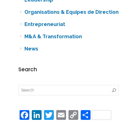
Organisations & Equipes de Direction
Entrepreneuriat
M&A & Transformation
News
Search
F
Li
T
E
C
P
a
n
w
m
o
ar
c
k
itt
ai
p
ta