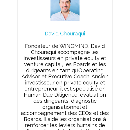
o
d
e
i
a
o
I
r
n
g
k
n
k
e
r
David Chouraqui
Fondateur de WINGMIND, David
Chouraqui accompagne les
investisseurs en private equity et
venture capital, les Boards et les
dirigeants en tant qu’Operating
Advisor et Executive Coach. Ancien
investisseur en private equity et
entrepreneur, il est spécialisé en
Human Due Diligence, évaluation
des dirigeants, diagnostic
organisationnel et
accompagnement des CEOs et des
Boards. Il aide les organisations à
renforcer les leviers humains de