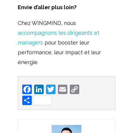
Envie d’aller plus loin?
Chez WINGMIND, nous
accompagnons les dirigeants et
managers
pour booster leur
performance, leur impact et leur
énergie.
F
L
T
E
C
a
i
w
m
o
P
c
n
i
a
p
a
e
k
t
i
y 
r
b
e
t
l
L
t