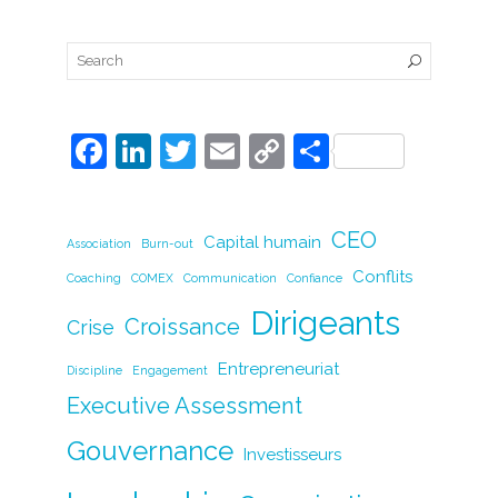
F
Li
T
E
C
P
a
n
w
m
o
ar
c
k
itt
ai
p
ta
CEO
Capital humain
Association
e
Burn-out
e
er
l
y
g
Conflits
Coaching
COMEX
Communication
Confiance
b
dI
Li
er
Dirigeants
o
n
n
Croissance
Crise
o
k
Entrepreneuriat
Discipline
Engagement
k
Executive Assessment
Gouvernance
Investisseurs