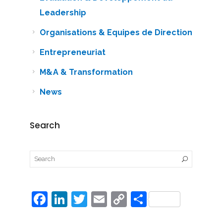
Leadership
Organisations & Equipes de Direction
Entrepreneuriat
M&A & Transformation
News
Search
F
Li
T
E
C
P
a
n
w
m
o
ar