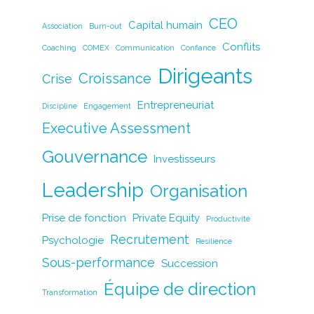
c
k
itt
ai
p
ta
CEO
Capital humain
Association
e
Burn-out
e
er
l
y
g
Conflits
Coaching
COMEX
Communication
Confiance
b
dI
Li
er
Dirigeants
o
n
n
Croissance
Crise
o
k
Entrepreneuriat
Discipline
Engagement
k
Executive Assessment
Gouvernance
Investisseurs
Leadership
Organisation
Prise de fonction
Private Equity
Productivité
Recrutement
Psychologie
Resilience
Sous-performance
Succession
Équipe de direction
Transformation